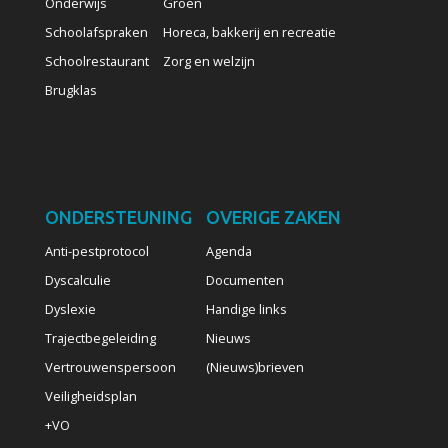
Onderwijs
Groen
Schoolafspraken
Horeca, bakkerij en recreatie
Schoolrestaurant
Zorg en welzijn
Brugklas
ONDERSTEUNING
OVERIGE ZAKEN
Anti-pestprotocol
Agenda
Dyscalculie
Documenten
Dyslexie
Handige links
Trajectbegeleiding
Nieuws
Vertrouwenspersoon
(Nieuws)brieven
Veiligheidsplan
+VO