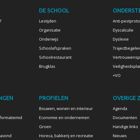
DE SCHOOL
ONDERST
7
Lestijden
Anti-pestproto
Organisatie
Dyscalculie
Onderwijs
Dyslexie
Schoolafspraken
Trajectbegelei
Schoolrestaurant
Vertrouwens
Brugklas
Veiligheidspla
+VO
NGEN
PROFIELEN
OVERIGE 
Bouwen, wonen en interieur
Agenda
formatiemid
Economie en ondernemen
Documenten
Groen
Handige links
eavond
Horeca, bakkerij en recreatie
Nieuws