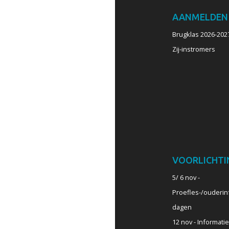
AANMELDEN
Brugklas 2026-202
Zij-instromers
VOORLICHTI
5/ 6 nov -
Proefles-/ouderin
dagen
12 nov - Informati