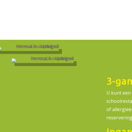
t.
ender om te zien welke woensdagen we open
3-ga
U kunt een 
schoolrest
of allergie
reservering
Ingan