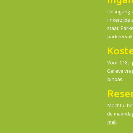
De ingang v
linkerzijde
staat. Park
parkeervakk
Kost
Voor €18,- 
Gelieve vra
pinpas.
Rese
Mocht u hela
de maandag
mail
.