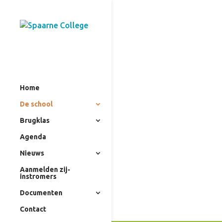
Res
Home
Om de we
De school
schoolres
Brugklas
Bereid en
u hierove
Agenda
Nieuws
Meer 
Aanmelden zij-
instromers
Documenten
Contact