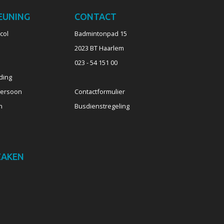
EUNING
CONTACT
col
Badmintonpad 15
2023 BT Haarlem
023 - 54 151 00
ding
persoon
Contactformulier
n
Busdienstregeling
ZAKEN