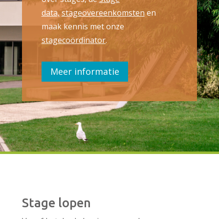
data,
stageovereenkomsten
en
maak kennis met onze
stagecoördinator
.
Meer informatie
Stage lopen