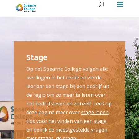
Stage
Op het Spaarne College volgen alle
leerlingen in het derde en vierde
leerjaar een stage bij een bedrijf uit
de regio om zo meer te leren over
het bedrijfsleven en zichzelf. Lees op
deze pagina meer over
stage lopen
,
tips voor het vinden van een stage
en bekijk de
meestgestelde vragen
over stages, de
stage