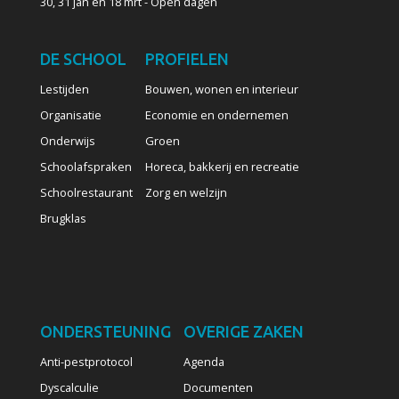
30, 31 jan en 18 mrt - Open dagen
DE SCHOOL
PROFIELEN
Lestijden
Bouwen, wonen en interieur
Organisatie
Economie en ondernemen
Onderwijs
Groen
Schoolafspraken
Horeca, bakkerij en recreatie
Schoolrestaurant
Zorg en welzijn
Brugklas
ONDERSTEUNING
OVERIGE ZAKEN
Anti-pestprotocol
Agenda
Dyscalculie
Documenten