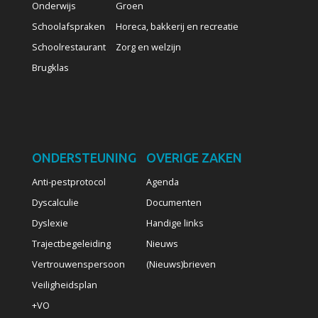
Onderwijs
Groen
Schoolafspraken
Horeca, bakkerij en recreatie
Schoolrestaurant
Zorg en welzijn
Brugklas
ONDERSTEUNING
OVERIGE ZAKEN
Anti-pestprotocol
Agenda
Dyscalculie
Documenten
Dyslexie
Handige links
Trajectbegeleiding
Nieuws
Vertrouwenspersoon
(Nieuws)brieven
Veiligheidsplan
+VO