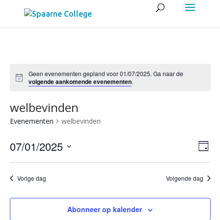
Geen evenementen gepland voor 01/07/2025. Ga naar de
volgende aankomende evenementen
.
welbevinden
Evenementen
welbevinden
Wee
Eve
07/01/2025
Dag
wee
navig
Selecteer
navi
een
Vorige dag
Volgende dag
datum.
Abonneer op kalender