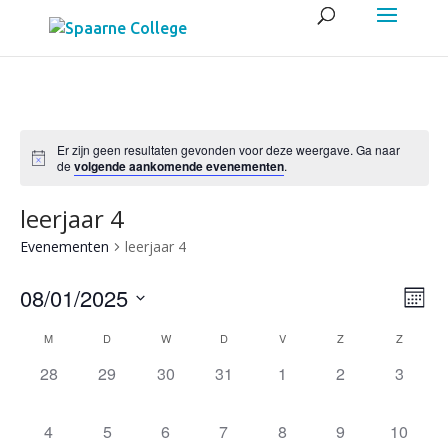
Er zijn geen resultaten gevonden voor deze weergave. Ga naar
de
volgende aankomende evenementen
.
leerjaar 4
Evenementen
leerjaar 4
Wee
Eve
08/01/2025
Maan
wee
navig
Selecteer
navi
Kalender
M
D
W
D
V
Z
Z
een
van
0
0
0
0
0
0
0
28
29
30
31
1
2
3
Evenementen
datum.
evenementen,
evenementen,
evenementen,
evenementen,
evenementen,
evenementen,
evenem
0
0
0
0
0
0
0
4
5
6
7
8
9
10