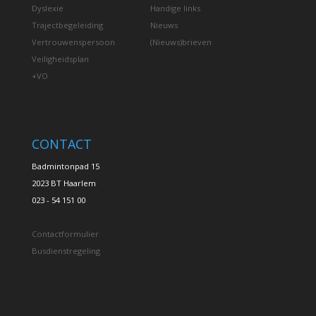
Dyslexie
Handige links
Trajectbegeleiding
Nieuws
Vertrouwenspersoon
(Nieuws)brieven
Veiligheidsplan
+VO
CONTACT
Badmintonpad 15
2023 BT Haarlem
023 - 54 151 00
Contactformulier
Busdienstregeling