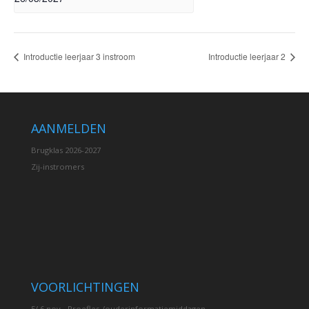
Introductie leerjaar 3 instroom
Introductie leerjaar 2
AANMELDEN
Brugklas 2026-2027
Zij-instromers
VOORLICHTINGEN
5/ 6 nov - Proefles-/ouderinformatiemiddagen