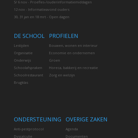
5/ 6 nov - Proefles-/ouderinformatiemiddagen
12 nov - Informatieavond ouders
30, 31 jan en 18 mrt - Open dagen
DE SCHOOL
PROFIELEN
Lestijden
Bouwen, wonen en interieur
Organisatie
Economie en ondernemen
Onderwijs
Groen
Schoolafspraken
Horeca, bakkerij en recreatie
Schoolrestaurant
Zorg en welzijn
Brugklas
ONDERSTEUNING
OVERIGE ZAKEN
Anti-pestprotocol
Agenda
Dyscalculie
Documenten