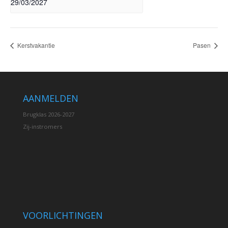
29/03/2027
Kerstvakantie
Pasen
AANMELDEN
Brugklas 2026-2027
Zij-instromers
VOORLICHTINGEN