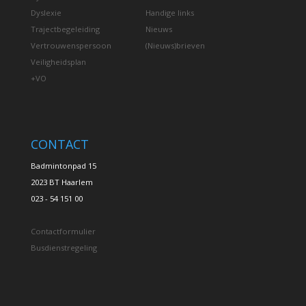
Dyslexie
Handige links
Trajectbegeleiding
Nieuws
Vertrouwenspersoon
(Nieuws)brieven
Veiligheidsplan
+VO
CONTACT
Badmintonpad 15
2023 BT Haarlem
023 - 54 151 00
Contactformulier
Busdienstregeling