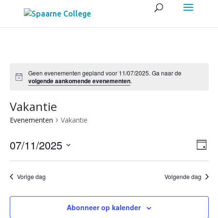
Geen evenementen gepland voor 11/07/2025. Ga naar de
volgende aankomende evenementen
.
Vakantie
Evenementen
Vakantie
Wee
Eve
07/11/2025
Dag
wee
navig
Selecteer
navi
een
Vorige dag
Volgende dag
datum.
Abonneer op kalender