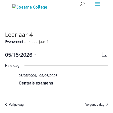
Leerjaar 4
Evenementen
Leerjaar 4
Wee
Eve
05/15/2026
Dag
wee
navig
Selecteer
navi
Hele dag
een
08/05/2026
05/06/2026
datum.
-
Centrale examens
Vorige dag
Volgende dag