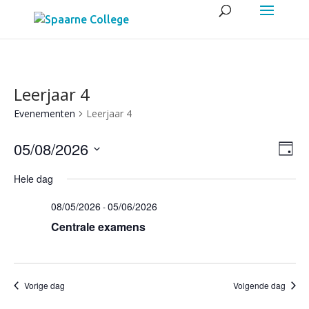
Leerjaar 4
Evenementen
Leerjaar 4
Wee
Eve
05/08/2026
Dag
wee
navig
Selecteer
navi
Hele dag
een
08/05/2026
05/06/2026
datum.
-
Centrale examens
Vorige dag
Volgende dag