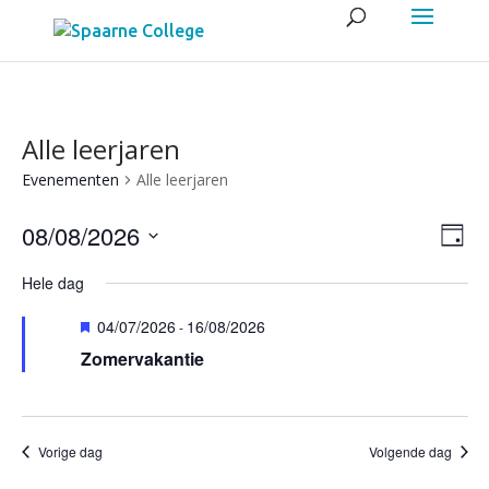
Alle leerjaren
Evenementen
Alle leerjaren
Wee
Eve
08/08/2026
Dag
wee
navig
Selecteer
navi
Hele dag
een
Uitgelicht
04/07/2026
16/08/2026
datum.
-
Zomervakantie
Vorige dag
Volgende dag