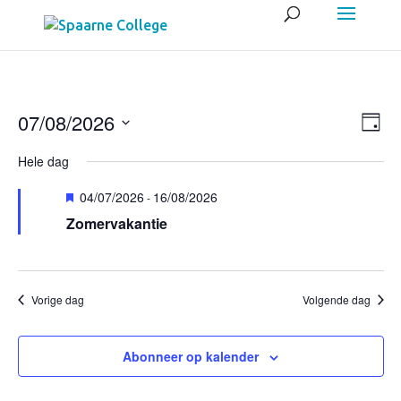
Wee
Eve
07/08/2026
Dag
wee
navig
Selecteer
navi
Hele dag
een
Uitgelicht
04/07/2026
16/08/2026
datum.
-
Zomervakantie
Vorige dag
Volgende dag
Abonneer op kalender