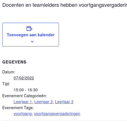
Docenten en teamleiders hebben voortgangsvergaderingen
Toevoegen aan kalender
GEGEVENS
Datum:
07/02/2022
Tijd:
15:00 - 16:30
Evenement Categorieën:
Leerjaar 1
,
Leerjaar 2
,
Leerjaar 3
Evenement Tags:
voortgang
,
voortgangsvergaderingen