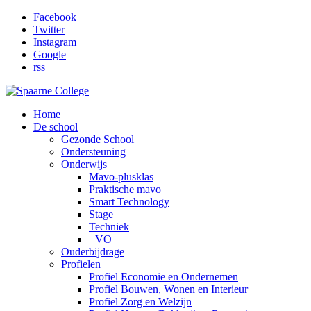
Facebook
Twitter
Instagram
Google
rss
Home
De school
Gezonde School
Ondersteuning
Onderwijs
Mavo-plusklas
Praktische mavo
Smart Technology
Stage
Techniek
+VO
Ouderbijdrage
Profielen
Profiel Economie en Ondernemen
Profiel Bouwen, Wonen en Interieur
Profiel Zorg en Welzijn