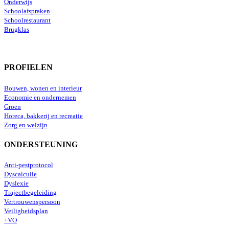
Onderwijs
Schoolafspraken
Schoolrestaurant
Brugklas
PROFIELEN
Bouwen, wonen en interieur
Economie en ondernemen
Groen
Horeca, bakkerij en recreatie
Zorg en welzijn
ONDERSTEUNING
Anti-pestprotocol
Dyscalculie
Dyslexie
Trajectbegeleiding
Vertrouwenspersoon
Veiligheidsplan
+VO