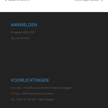
AANMELDEN
Brugklas 2026-2027
Zij-instromers
VOORLICHTINGEN
5/ 6 nov - Proefles-/ouderinformatiemiddagen
12 nov - Informatieavond ouders
30, 31 jan en 18 mrt - Open dagen