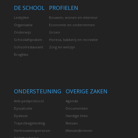
DE SCHOOL
PROFIELEN
Lestijden
Bouwen, wonen en interieur
Organisatie
Economie en ondernemen
Onderwijs
Groen
Schoolafspraken
Horeca, bakkerij en recreatie
Schoolrestaurant
Zorg en welzijn
Brugklas
ONDERSTEUNING
OVERIGE ZAKEN
Anti-pestprotocol
Agenda
Dyscalculie
Documenten
Dyslexie
Handige links
Trajectbegeleiding
Nieuws
Vertrouwenspersoon
(Nieuws)brieven
Veiligheidsplan