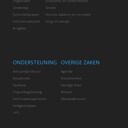
Organisatie
Economie en ondernemen
Onderwijs
Groen
Schoolafspraken
Horeca, bakkerij en recreatie
Schoolrestaurant
Zorg en welzijn
Brugklas
ONDERSTEUNING
OVERIGE ZAKEN
Anti-pestprotocol
Agenda
Dyscalculie
Documenten
Dyslexie
Handige links
Trajectbegeleiding
Nieuws
Vertrouwenspersoon
(Nieuws)brieven
Veiligheidsplan
+VO