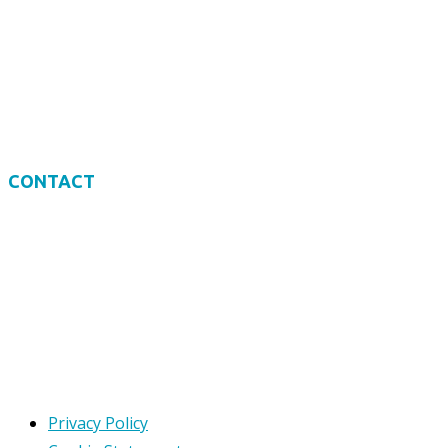
Agenda
Documenten
Handige links
Nieuws
(Nieuws)brieven
CONTACT
Badmintonpad 15
2023 BT Haarlem
023 - 54 151 00
Contactformulier
Busdienstregeling
Privacy Policy