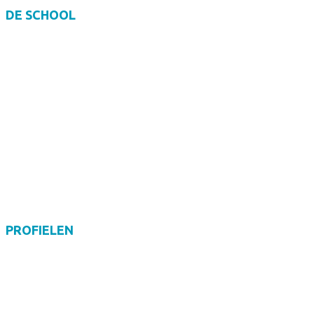
DE SCHOOL
Lestijden
Organisatie
Onderwijs
Schoolafspraken
Schoolrestaurant
Brugklas
PROFIELEN
Bouwen, wonen en interieur
Economie en ondernemen
Groen