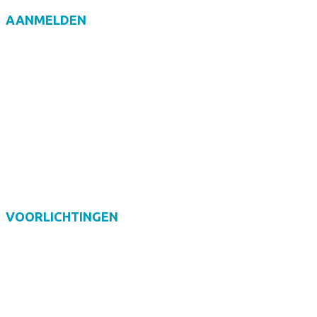
AANMELDEN
Brugklas 2026-2027
Zij-instromers
VOORLICHTINGEN
5/ 6 nov - Proefles-/ouderinformatiemiddagen
12 nov - Informatieavond ouders
30, 31 jan en 18 mrt - Open dagen