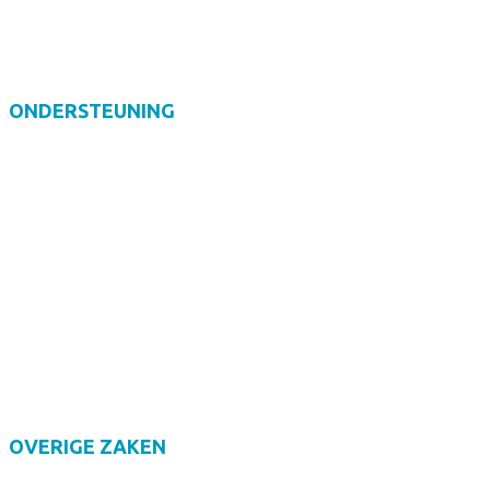
Horeca, bakkerij en recreatie
Zorg en welzijn
ONDERSTEUNING
Anti-pestprotocol
Dyscalculie
Dyslexie
Trajectbegeleiding
Vertrouwenspersoon
Veiligheidsplan
+VO
OVERIGE ZAKEN