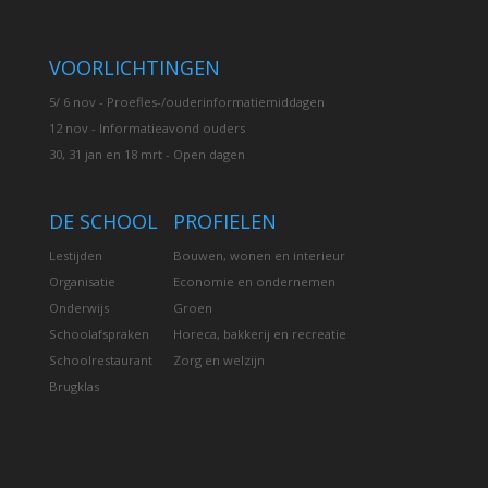
VOORLICHTINGEN
5/ 6 nov - Proefles-/ouderinformatiemiddagen
12 nov - Informatieavond ouders
30, 31 jan en 18 mrt - Open dagen
DE SCHOOL
PROFIELEN
Lestijden
Bouwen, wonen en interieur
Organisatie
Economie en ondernemen
Onderwijs
Groen
Schoolafspraken
Horeca, bakkerij en recreatie
Schoolrestaurant
Zorg en welzijn
Brugklas