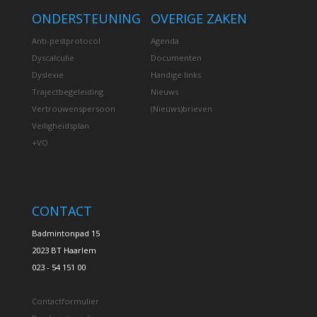
ONDERSTEUNING
OVERIGE ZAKEN
Anti-pestprotocol
Agenda
Dyscalculie
Documenten
Dyslexie
Handige links
Trajectbegeleiding
Nieuws
Vertrouwenspersoon
(Nieuws)brieven
Veiligheidsplan
+VO
CONTACT
Badmintonpad 15
2023 BT Haarlem
023 - 54 151 00
Contactformulier