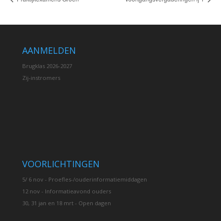
AANMELDEN
Brugklas 2026-2027
Zij-instromers
VOORLICHTINGEN
5/ 6 nov - Proefles-/ouderinformatiemiddagen
12 nov - Informatieavond ouders
30, 31 jan en 18 mrt - Open dagen