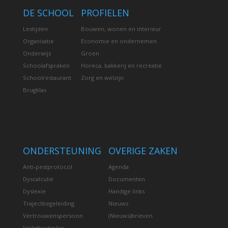
DE SCHOOL
PROFIELEN
Lestijden
Bouwen, wonen en interieur
Organisatie
Economie en ondernemen
Onderwijs
Groen
Schoolafspraken
Horeca, bakkerij en recreatie
Schoolrestaurant
Zorg en welzijn
Brugklas
ONDERSTEUNING
OVERIGE ZAKEN
Anti-pestprotocol
Agenda
Dyscalculie
Documenten
Dyslexie
Handige links
Trajectbegeleiding
Nieuws
Vertrouwenspersoon
(Nieuws)brieven
Veiligheidsplan