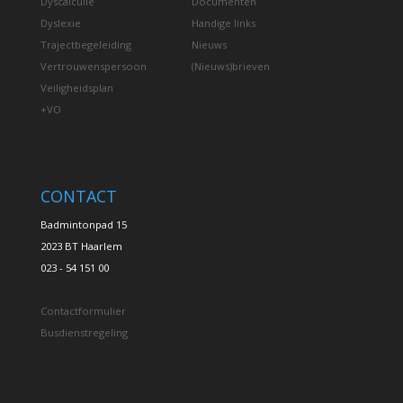
Dyscalculie
Documenten
Dyslexie
Handige links
Trajectbegeleiding
Nieuws
Vertrouwenspersoon
(Nieuws)brieven
Veiligheidsplan
+VO
CONTACT
Badmintonpad 15
2023 BT Haarlem
023 - 54 151 00
Contactformulier
Busdienstregeling