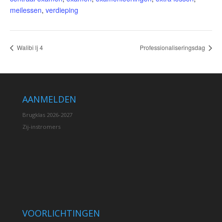
meilessen
,
verdieping
Walibi lj 4
Professionaliseringsdag
AANMELDEN
Brugklas 2026-2027
Zij-instromers
VOORLICHTINGEN