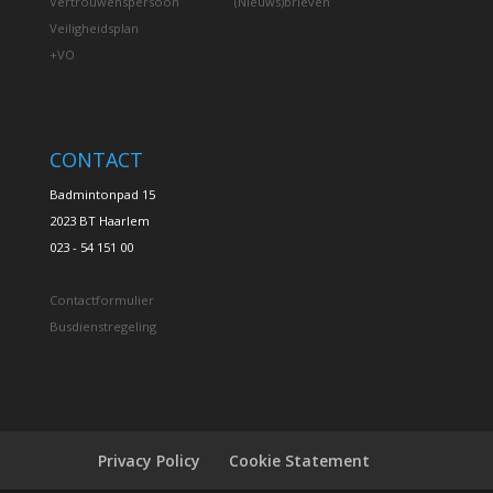
Vertrouwenspersoon
(Nieuws)brieven
Veiligheidsplan
+VO
CONTACT
Badmintonpad 15
2023 BT Haarlem
023 - 54 151 00
Contactformulier
Busdienstregeling
Privacy Policy
Cookie Statement