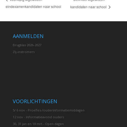
eindexamenkandidaten naar school
kandidaten naar school
AANMELDEN
Brugklas 2026-2027
Zij-instromers
VOORLICHTINGEN
5/ 6 nov - Proefles-/ouderinformatiemiddagen
12 nov - Informatieavond ouders
30, 31 jan en 18 mrt - Open dagen