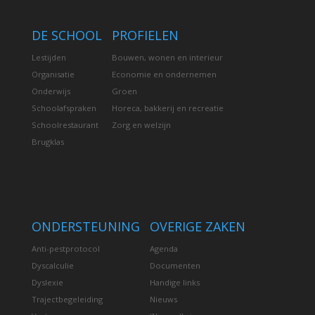
DE SCHOOL
PROFIELEN
Lestijden
Bouwen, wonen en interieur
Organisatie
Economie en ondernemen
Onderwijs
Groen
Schoolafspraken
Horeca, bakkerij en recreatie
Schoolrestaurant
Zorg en welzijn
Brugklas
ONDERSTEUNING
OVERIGE ZAKEN
Anti-pestprotocol
Agenda
Dyscalculie
Documenten
Dyslexie
Handige links
Trajectbegeleiding
Nieuws