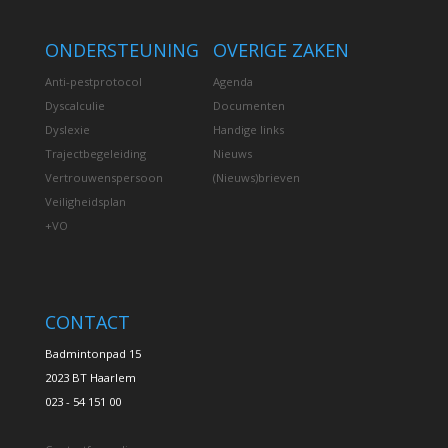
ONDERSTEUNING
OVERIGE ZAKEN
Anti-pestprotocol
Agenda
Dyscalculie
Documenten
Dyslexie
Handige links
Trajectbegeleiding
Nieuws
Vertrouwenspersoon
(Nieuws)brieven
Veiligheidsplan
+VO
CONTACT
Badmintonpad 15
2023 BT Haarlem
023 - 54 151 00